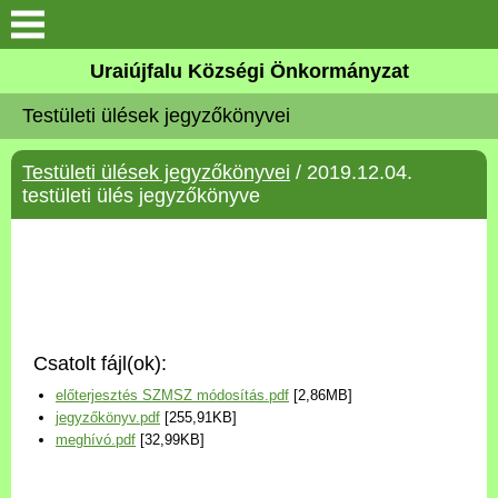
Köszöntő
Uraiújfalu Községi Önkormányzat
Testületi ülések jegyzőkönyvei
Elérhetőségek
Testületi ülések jegyzőkönyvei
/ 2019.12.04.
Uraiújfalu
testületi ülés jegyzőkönyve
Önkormányzat
Közös Önkormányzati
Hivatal
Csatolt fájl(ok):
Választási információk
előterjesztés SZMSZ módosítás.pdf
[2,86MB]
jegyzőkönyv.pdf
[255,91KB]
Versenyképes Járások
meghívó.pdf
[32,99KB]
Program