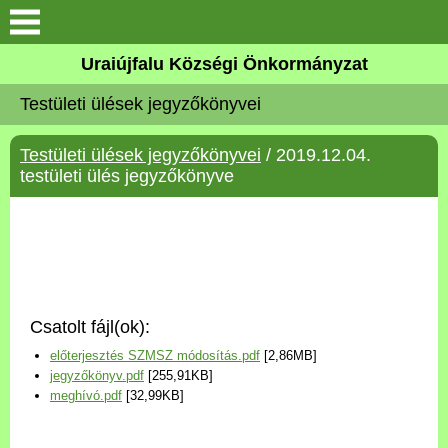
Köszöntő
Uraiújfalu Községi Önkormányzat
Testületi ülések jegyzőkönyvei
Elérhetőségek
Testületi ülések jegyzőkönyvei
/ 2019.12.04.
Uraiújfalu
testületi ülés jegyzőkönyve
Önkormányzat
Közös Önkormányzati
Hivatal
Csatolt fájl(ok):
Választási információk
előterjesztés SZMSZ módosítás.pdf
[2,86MB]
jegyzőkönyv.pdf
[255,91KB]
Versenyképes Járások
meghívó.pdf
[32,99KB]
Program