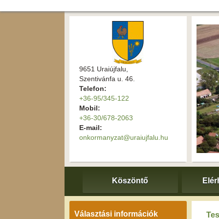
9651 Uraiújfalu,
Szentivánfa u. 46.
Telefon:
+36-95/345-122
Mobil:
+36-30/678-2063
E-mail:
onkormanyzat@uraiujfalu.hu
Köszöntő
Elér
Választási információk
Tes