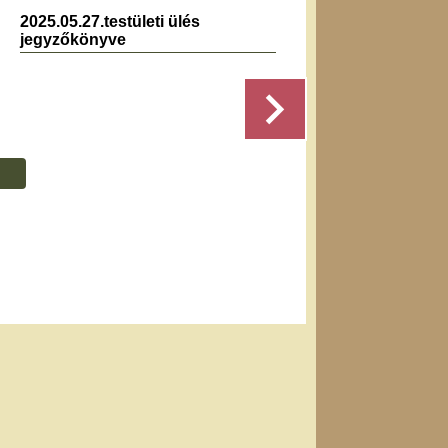
2025.05.27.testületi ülés
2025.0
jegyzőkönyve
jegyz
Részletek