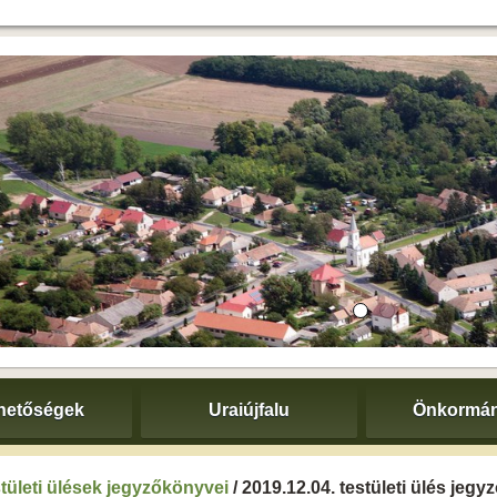
hetőségek
Uraiújfalu
Önkormán
tületi ülések jegyzőkönyvei
/ 2019.12.04. testületi ülés jeg