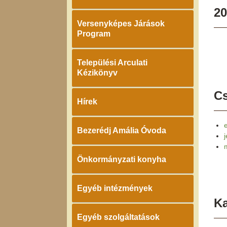
20
Versenyképes Járások
Program
Települési Arculati
Kézikönyv
Cs
Hírek
Bezerédj Amália Óvoda
Önkormányzati konyha
Egyéb intézmények
K
Egyéb szolgáltatások