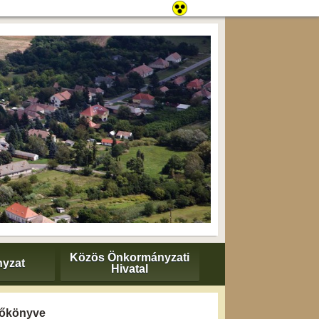
Közös Önkormányzati
yzat
Hivatal
yzőkönyve