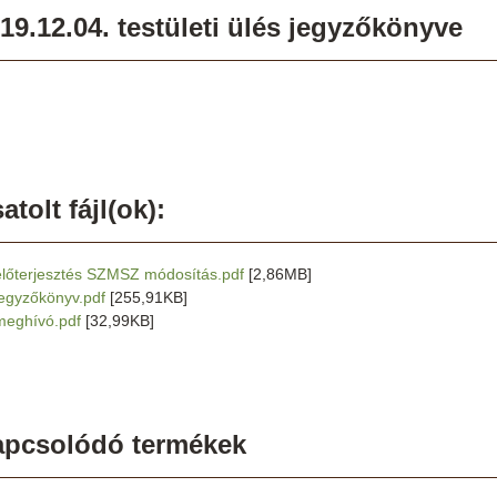
19.12.04. testületi ülés jegyzőkönyve
atolt fájl(ok):
előterjesztés SZMSZ módosítás.pdf
[2,86MB]
jegyzőkönyv.pdf
[255,91KB]
meghívó.pdf
[32,99KB]
apcsolódó termékek