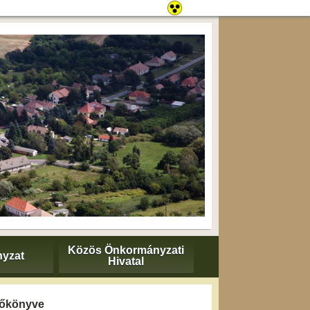
Közös Önkormányzati
yzat
Hivatal
yzőkönyve