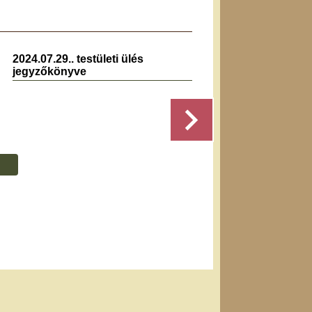
2024.07.29.. testületi ülés
2019.0
jegyzőkönyve
jegyz
Részletek