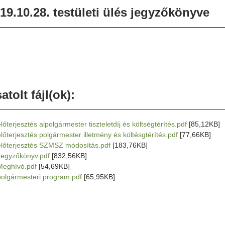
19.10.28. testületi ülés jegyzőkönyve
atolt fájl(ok):
lőterjesztés alpolgármester tiszteletdíj és költségtérítés.pdf
[85,12KB]
előterjesztés polgármester illetmény és költésgtérítés.pdf
[77,66KB]
előterjesztés SZMSZ módosítás.pdf
[183,76KB]
Jegyzőkönyv.pdf
[832,56KB]
Meghívó.pdf
[54,69KB]
polgármesteri program.pdf
[65,95KB]