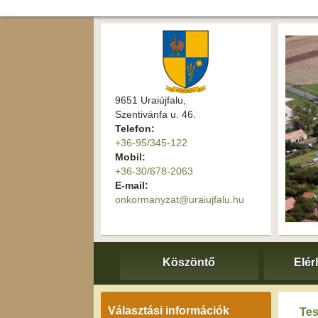
9651 Uraiújfalu,
Szentivánfa u. 46.
Telefon:
+36-95/345-122
Mobil:
+36-30/678-2063
E-mail:
onkormanyzat@uraiujfalu.hu
Köszöntő
Elér
Választási információk
Tes