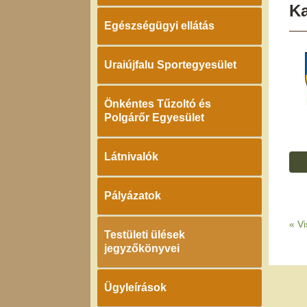
K
Egészségügyi ellátás
Uraiújfalu Sportegyesület
Önkéntes Tűzoltó és
Polgárőr Egyesület
Látnivalók
Pályázatok
«
Vi
Testületi ülések
jegyzőkönyvei
Ügyleírások