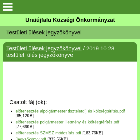
Köszöntő
Uraiújfalu Községi Önkormányzat
Testületi ülések jegyzőkönyvei
Elérhetőségek
Testületi ülések jegyzőkönyvei
/ 2019.10.28.
Uraiújfalu
testületi ülés jegyzőkönyve
Önkormányzat
Közös Önkormányzati
Hivatal
Csatolt fájl(ok):
Választási információk
előterjesztés alpolgármester tiszteletdíj és költségtérítés.pdf
[85,12KB]
előterjesztés polgármester illetmény és költésgtérítés.pdf
Versenyképes Járások
[77,66KB]
Program
előterjesztés SZMSZ módosítás.pdf
[183,76KB]
Jegyzőkönyv.pdf
[832,56KB]