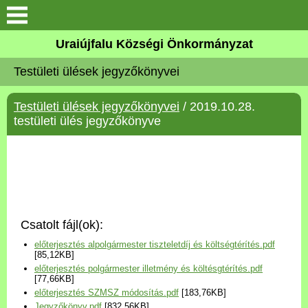
Köszöntő
Uraiújfalu Községi Önkormányzat
Testületi ülések jegyzőkönyvei
Elérhetőségek
Testületi ülések jegyzőkönyvei
/ 2019.10.28.
Uraiújfalu
testületi ülés jegyzőkönyve
Önkormányzat
Közös Önkormányzati
Hivatal
Csatolt fájl(ok):
Választási információk
előterjesztés alpolgármester tiszteletdíj és költségtérítés.pdf
[85,12KB]
előterjesztés polgármester illetmény és költésgtérítés.pdf
Versenyképes Járások
[77,66KB]
Program
előterjesztés SZMSZ módosítás.pdf
[183,76KB]
Jegyzőkönyv.pdf
[832,56KB]