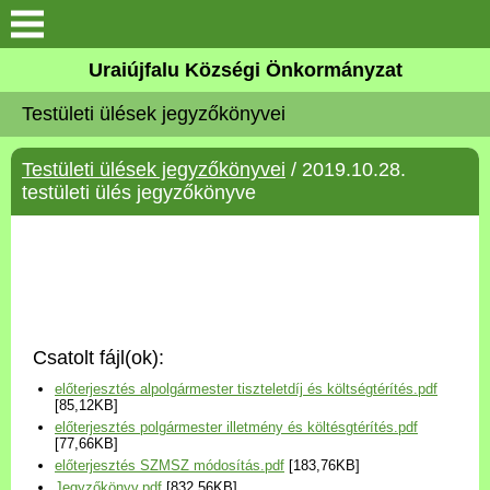
Köszöntő
Uraiújfalu Községi Önkormányzat
Testületi ülések jegyzőkönyvei
Elérhetőségek
Testületi ülések jegyzőkönyvei
/ 2019.10.28.
Uraiújfalu
testületi ülés jegyzőkönyve
Önkormányzat
Közös Önkormányzati
Hivatal
Csatolt fájl(ok):
Választási információk
előterjesztés alpolgármester tiszteletdíj és költségtérítés.pdf
[85,12KB]
előterjesztés polgármester illetmény és költésgtérítés.pdf
Versenyképes Járások
[77,66KB]
Program
előterjesztés SZMSZ módosítás.pdf
[183,76KB]
Jegyzőkönyv.pdf
[832,56KB]