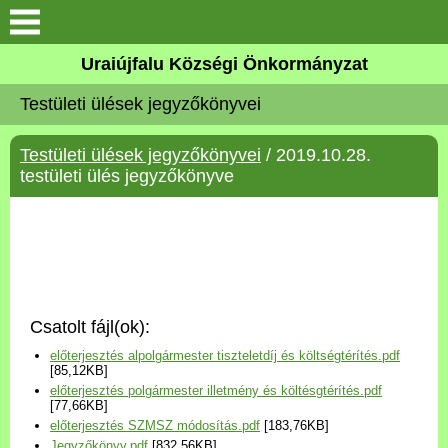
Köszöntő
Uraiújfalu Községi Önkormányzat
Testületi ülések jegyzőkönyvei
Elérhetőségek
Testületi ülések jegyzőkönyvei
/ 2019.10.28.
Uraiújfalu
testületi ülés jegyzőkönyve
Önkormányzat
Közös Önkormányzati
Hivatal
Csatolt fájl(ok):
Választási információk
előterjesztés alpolgármester tiszteletdíj és költségtérítés.pdf
[85,12KB]
előterjesztés polgármester illetmény és költésgtérítés.pdf
Versenyképes Járások
[77,66KB]
Program
előterjesztés SZMSZ módosítás.pdf
[183,76KB]
Jegyzőkönyv.pdf
[832,56KB]