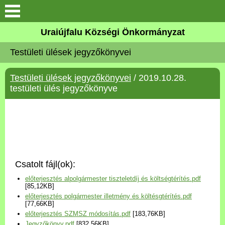
Köszöntő
Uraiújfalu Községi Önkormányzat
Testületi ülések jegyzőkönyvei
Elérhetőségek
Testületi ülések jegyzőkönyvei
/ 2019.10.28.
Uraiújfalu
testületi ülés jegyzőkönyve
Önkormányzat
Közös Önkormányzati
Hivatal
Csatolt fájl(ok):
Választási információk
előterjesztés alpolgármester tiszteletdíj és költségtérítés.pdf
[85,12KB]
előterjesztés polgármester illetmény és költésgtérítés.pdf
Versenyképes Járások
[77,66KB]
Program
előterjesztés SZMSZ módosítás.pdf
[183,76KB]
Jegyzőkönyv.pdf
[832,56KB]