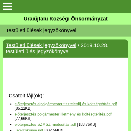
Köszöntő
Uraiújfalu Községi Önkormányzat
Testületi ülések jegyzőkönyvei
Elérhetőségek
Testületi ülések jegyzőkönyvei
/ 2019.10.28.
Uraiújfalu
testületi ülés jegyzőkönyve
Önkormányzat
Közös Önkormányzati
Hivatal
Csatolt fájl(ok):
Választási információk
előterjesztés alpolgármester tiszteletdíj és költségtérítés.pdf
[85,12KB]
előterjesztés polgármester illetmény és költésgtérítés.pdf
Versenyképes Járások
[77,66KB]
Program
előterjesztés SZMSZ módosítás.pdf
[183,76KB]
Jegyzőkönyv.pdf
[832,56KB]