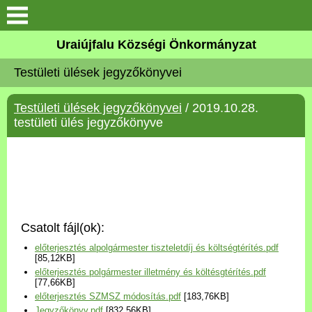
Köszöntő
Uraiújfalu Községi Önkormányzat
Testületi ülések jegyzőkönyvei
Elérhetőségek
Testületi ülések jegyzőkönyvei
/ 2019.10.28.
Uraiújfalu
testületi ülés jegyzőkönyve
Önkormányzat
Közös Önkormányzati
Hivatal
Csatolt fájl(ok):
Választási információk
előterjesztés alpolgármester tiszteletdíj és költségtérítés.pdf
[85,12KB]
előterjesztés polgármester illetmény és költésgtérítés.pdf
Versenyképes Járások
[77,66KB]
Program
előterjesztés SZMSZ módosítás.pdf
[183,76KB]
Jegyzőkönyv.pdf
[832,56KB]