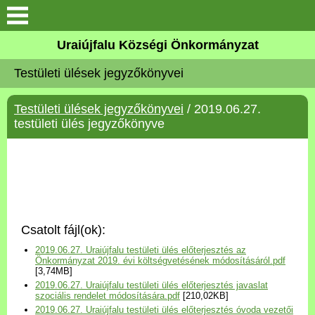
Köszöntő
Uraiújfalu Községi Önkormányzat
Testületi ülések jegyzőkönyvei
Elérhetőségek
Testületi ülések jegyzőkönyvei
/ 2019.06.27.
Uraiújfalu
testületi ülés jegyzőkönyve
Önkormányzat
Közös Önkormányzati
Hivatal
Csatolt fájl(ok):
Választási információk
2019.06.27. Uraiújfalu testületi ülés előterjesztés az
Önkormányzat 2019. évi költségvetésének módosításáról.pdf
[3,74MB]
Versenyképes Járások
2019.06.27. Uraiújfalu testületi ülés előterjesztés javaslat
Program
szociális rendelet módosítására.pdf
[210,02KB]
2019.06.27. Uraiújfalu testületi ülés előterjesztés óvoda vezetői