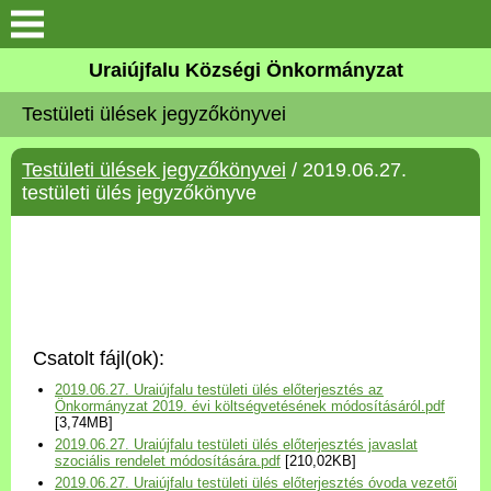
Köszöntő
Uraiújfalu Községi Önkormányzat
Testületi ülések jegyzőkönyvei
Elérhetőségek
Testületi ülések jegyzőkönyvei
/ 2019.06.27.
Uraiújfalu
testületi ülés jegyzőkönyve
Önkormányzat
Közös Önkormányzati
Hivatal
Csatolt fájl(ok):
Választási információk
2019.06.27. Uraiújfalu testületi ülés előterjesztés az
Önkormányzat 2019. évi költségvetésének módosításáról.pdf
[3,74MB]
Versenyképes Járások
2019.06.27. Uraiújfalu testületi ülés előterjesztés javaslat
Program
szociális rendelet módosítására.pdf
[210,02KB]
2019.06.27. Uraiújfalu testületi ülés előterjesztés óvoda vezetői