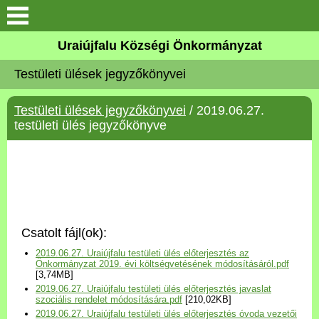
Köszöntő
Uraiújfalu Községi Önkormányzat
Testületi ülések jegyzőkönyvei
Elérhetőségek
Testületi ülések jegyzőkönyvei
/ 2019.06.27.
Uraiújfalu
testületi ülés jegyzőkönyve
Önkormányzat
Közös Önkormányzati
Hivatal
Csatolt fájl(ok):
Választási információk
2019.06.27. Uraiújfalu testületi ülés előterjesztés az
Önkormányzat 2019. évi költségvetésének módosításáról.pdf
[3,74MB]
Versenyképes Járások
2019.06.27. Uraiújfalu testületi ülés előterjesztés javaslat
Program
szociális rendelet módosítására.pdf
[210,02KB]
2019.06.27. Uraiújfalu testületi ülés előterjesztés óvoda vezetői