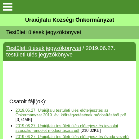
Köszöntő
Uraiújfalu Községi Önkormányzat
Testületi ülések jegyzőkönyvei
Elérhetőségek
Testületi ülések jegyzőkönyvei
/ 2019.06.27.
Uraiújfalu
testületi ülés jegyzőkönyve
Önkormányzat
Közös Önkormányzati
Hivatal
Csatolt fájl(ok):
Választási információk
2019.06.27. Uraiújfalu testületi ülés előterjesztés az
Önkormányzat 2019. évi költségvetésének módosításáról.pdf
[3,74MB]
Versenyképes Járások
2019.06.27. Uraiújfalu testületi ülés előterjesztés javaslat
Program
szociális rendelet módosítására.pdf
[210,02KB]
2019.06.27. Uraiújfalu testületi ülés előterjesztés óvoda vezetői