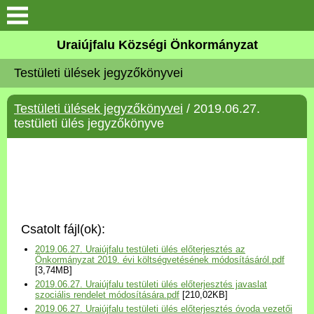
Köszöntő
Uraiújfalu Községi Önkormányzat
Testületi ülések jegyzőkönyvei
Elérhetőségek
Testületi ülések jegyzőkönyvei
/ 2019.06.27.
Uraiújfalu
testületi ülés jegyzőkönyve
Önkormányzat
Közös Önkormányzati
Hivatal
Csatolt fájl(ok):
Választási információk
2019.06.27. Uraiújfalu testületi ülés előterjesztés az
Önkormányzat 2019. évi költségvetésének módosításáról.pdf
[3,74MB]
Versenyképes Járások
2019.06.27. Uraiújfalu testületi ülés előterjesztés javaslat
Program
szociális rendelet módosítására.pdf
[210,02KB]
2019.06.27. Uraiújfalu testületi ülés előterjesztés óvoda vezetői