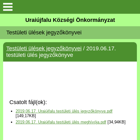
Köszöntő
Uraiújfalu Községi Önkormányzat
Testületi ülések jegyzőkönyvei
Elérhetőségek
Testületi ülések jegyzőkönyvei
/ 2019.06.17.
Uraiújfalu
testületi ülés jegyzőkönyve
Önkormányzat
Közös Önkormányzati
Hivatal
Csatolt fájl(ok):
Választási információk
2019.06.17. Uraiújfalu testületi ülés jegyzőkönyve.pdf
[149,17KB]
2019.06.17. Uraiújfalu testületi ülés meghívója.pdf
[34,94KB]
Versenyképes Járások
Program