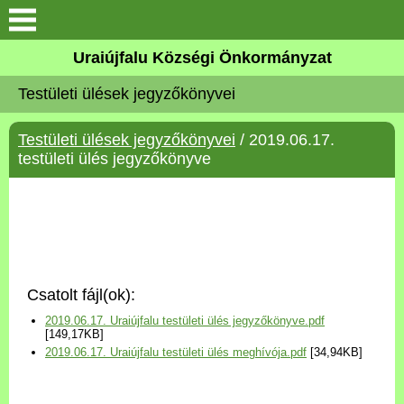
Köszöntő
Uraiújfalu Községi Önkormányzat
Testületi ülések jegyzőkönyvei
Elérhetőségek
Testületi ülések jegyzőkönyvei
/ 2019.06.17.
Uraiújfalu
testületi ülés jegyzőkönyve
Önkormányzat
Közös Önkormányzati
Hivatal
Csatolt fájl(ok):
Választási információk
2019.06.17. Uraiújfalu testületi ülés jegyzőkönyve.pdf
[149,17KB]
2019.06.17. Uraiújfalu testületi ülés meghívója.pdf
[34,94KB]
Versenyképes Járások
Program