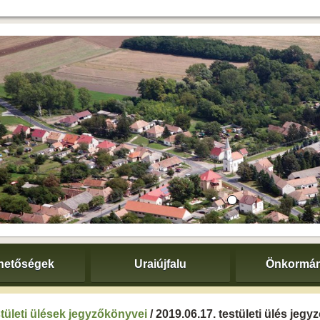
hetőségek
Uraiújfalu
Önkormán
tületi ülések jegyzőkönyvei
/ 2019.06.17. testületi ülés jeg