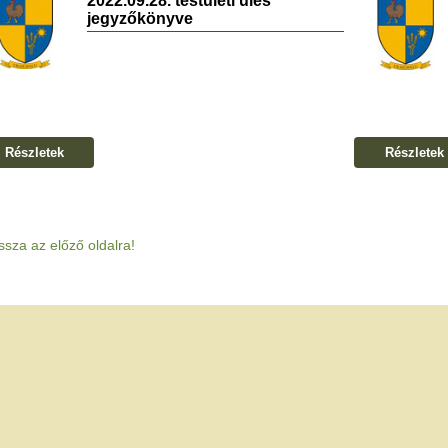
2022.09.28. testületi ülés
jegyzőkönyve
Részletek
Részletek
ssza az előző oldalra!