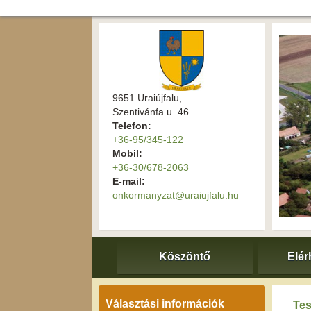
9651 Uraiújfalu,
Szentivánfa u. 46.
Telefon:
+36-95/345-122
Mobil:
+36-30/678-2063
E-mail:
onkormanyzat@uraiujfalu.hu
Köszöntő
Elér
Választási információk
Tes