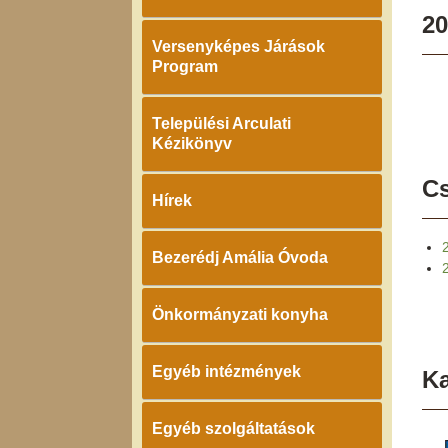
20
Versenyképes Járások
Program
Települési Arculati
Kézikönyv
Cs
Hírek
Bezerédj Amália Óvoda
Önkormányzati konyha
Egyéb intézmények
K
Egyéb szolgáltatások