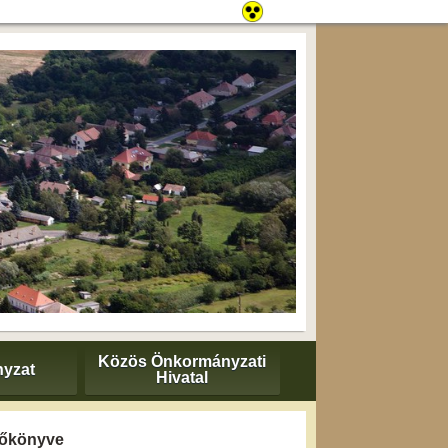
Közös Önkormányzati
yzat
Hivatal
yzőkönyve