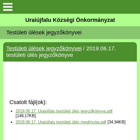
Köszöntő
Uraiújfalu Községi Önkormányzat
Testületi ülések jegyzőkönyvei
Elérhetőségek
Testületi ülések jegyzőkönyvei
/ 2019.06.17.
Uraiújfalu
testületi ülés jegyzőkönyve
Önkormányzat
Közös Önkormányzati
Hivatal
Csatolt fájl(ok):
Választási információk
2019.06.17. Uraiújfalu testületi ülés jegyzőkönyve.pdf
[149,17KB]
2019.06.17. Uraiújfalu testületi ülés meghívója.pdf
[34,94KB]
Versenyképes Járások
Program