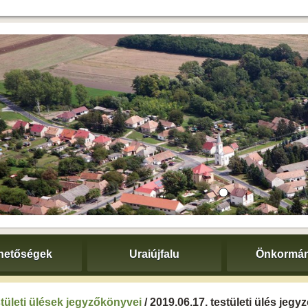
hetőségek
Uraiújfalu
Önkormán
tületi ülések jegyzőkönyvei
/ 2019.06.17. testületi ülés jeg