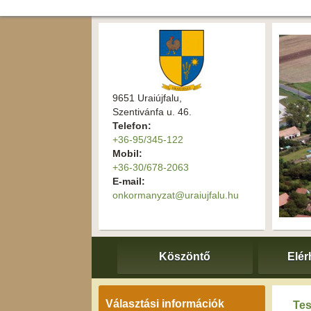
9651 Uraiújfalu,
Szentivánfa u. 46.
Telefon:
+36-95/345-122
Mobil:
+36-30/678-2063
E-mail:
onkormanyzat@uraiujfalu.hu
Köszöntő
Elér
Választási információk
Tes