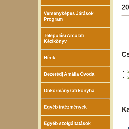
20
Versenyképes Járások
Program
Települési Arculati
Kézikönyv
Cs
Hírek
Bezerédj Amália Óvoda
Önkormányzati konyha
Egyéb intézmények
K
Egyéb szolgáltatások