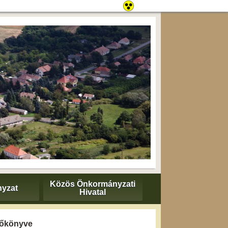
Közös Önkormányzati
yzat
Hivatal
yzőkönyve