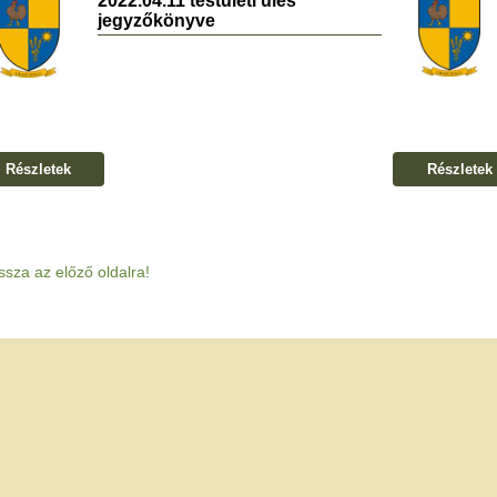
2022.04.11 testületi ülés
jegyzőkönyve
Részletek
Részletek
ssza az előző oldalra!