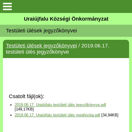
Köszöntő
Uraiújfalu Községi Önkormányzat
Testületi ülések jegyzőkönyvei
Elérhetőségek
Testületi ülések jegyzőkönyvei
/ 2019.06.17.
Uraiújfalu
testületi ülés jegyzőkönyve
Önkormányzat
Közös Önkormányzati
Hivatal
Csatolt fájl(ok):
Választási információk
2019.06.17. Uraiújfalu testületi ülés jegyzőkönyve.pdf
[149,17KB]
2019.06.17. Uraiújfalu testületi ülés meghívója.pdf
[34,94KB]
Versenyképes Járások
Program