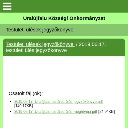
Köszöntő
Uraiújfalu Községi Önkormányzat
Testületi ülések jegyzőkönyvei
Elérhetőségek
Testületi ülések jegyzőkönyvei
/ 2019.06.17.
Uraiújfalu
testületi ülés jegyzőkönyve
Önkormányzat
Közös Önkormányzati
Hivatal
Csatolt fájl(ok):
Választási információk
2019.06.17. Uraiújfalu testületi ülés jegyzőkönyve.pdf
[149,17KB]
2019.06.17. Uraiújfalu testületi ülés meghívója.pdf
[34,94KB]
Versenyképes Járások
Program