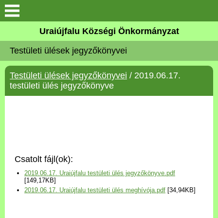
Köszöntő
Uraiújfalu Községi Önkormányzat
Testületi ülések jegyzőkönyvei
Elérhetőségek
Testületi ülések jegyzőkönyvei
/ 2019.06.17.
Uraiújfalu
testületi ülés jegyzőkönyve
Önkormányzat
Közös Önkormányzati
Hivatal
Csatolt fájl(ok):
Választási információk
2019.06.17. Uraiújfalu testületi ülés jegyzőkönyve.pdf
[149,17KB]
2019.06.17. Uraiújfalu testületi ülés meghívója.pdf
[34,94KB]
Versenyképes Járások
Program