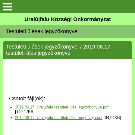
Köszöntő
Uraiújfalu Községi Önkormányzat
Testületi ülések jegyzőkönyvei
Elérhetőségek
Testületi ülések jegyzőkönyvei
/ 2019.06.17.
Uraiújfalu
testületi ülés jegyzőkönyve
Önkormányzat
Közös Önkormányzati
Hivatal
Csatolt fájl(ok):
Választási információk
2019.06.17. Uraiújfalu testületi ülés jegyzőkönyve.pdf
[149,17KB]
2019.06.17. Uraiújfalu testületi ülés meghívója.pdf
[34,94KB]
Versenyképes Járások
Program