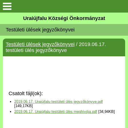
Köszöntő
Uraiújfalu Községi Önkormányzat
Testületi ülések jegyzőkönyvei
Elérhetőségek
Testületi ülések jegyzőkönyvei
/ 2019.06.17.
Uraiújfalu
testületi ülés jegyzőkönyve
Önkormányzat
Közös Önkormányzati
Hivatal
Csatolt fájl(ok):
Választási információk
2019.06.17. Uraiújfalu testületi ülés jegyzőkönyve.pdf
[149,17KB]
2019.06.17. Uraiújfalu testületi ülés meghívója.pdf
[34,94KB]
Versenyképes Járások
Program