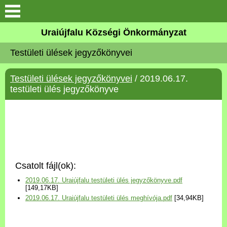
Köszöntő
Uraiújfalu Községi Önkormányzat
Testületi ülések jegyzőkönyvei
Elérhetőségek
Testületi ülések jegyzőkönyvei
/ 2019.06.17.
Uraiújfalu
testületi ülés jegyzőkönyve
Önkormányzat
Közös Önkormányzati
Hivatal
Csatolt fájl(ok):
Választási információk
2019.06.17. Uraiújfalu testületi ülés jegyzőkönyve.pdf
[149,17KB]
2019.06.17. Uraiújfalu testületi ülés meghívója.pdf
[34,94KB]
Versenyképes Járások
Program