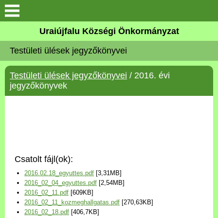
Köszöntő
Uraiújfalu Községi Önkormányzat
Testületi ülések jegyzőkönyvei
Elérhetőségek
Testületi ülések jegyzőkönyvei
/ 2016. évi
Uraiújfalu
jegyzőkönyvek
Önkormányzat
Közös Önkormányzati
Hivatal
Csatolt fájl(ok):
Választási információk
2016.02.18_egyuttes.pdf
[3,31MB]
2016_02_04_egyuttes.pdf
[2,54MB]
Versenyképes Járások
2016_02_11.pdf
[609KB]
Program
2016_02_11_kozmeghallgatas.pdf
[270,63KB]
2016_02_18.pdf
[406,7KB]