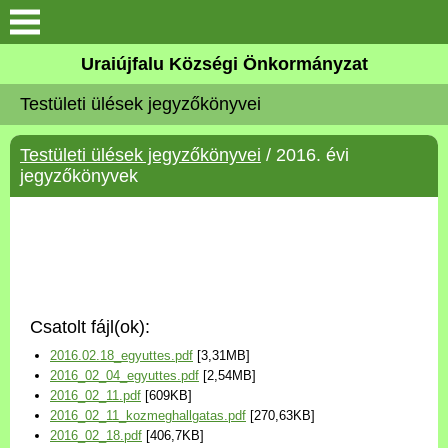
Köszöntő
Uraiújfalu Községi Önkormányzat
Testületi ülések jegyzőkönyvei
Elérhetőségek
Testületi ülések jegyzőkönyvei
/ 2016. évi
Uraiújfalu
jegyzőkönyvek
Önkormányzat
Közös Önkormányzati
Hivatal
Csatolt fájl(ok):
Választási információk
2016.02.18_egyuttes.pdf
[3,31MB]
2016_02_04_egyuttes.pdf
[2,54MB]
Versenyképes Járások
2016_02_11.pdf
[609KB]
Program
2016_02_11_kozmeghallgatas.pdf
[270,63KB]
2016_02_18.pdf
[406,7KB]