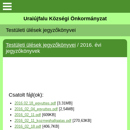
Köszöntő
Uraiújfalu Községi Önkormányzat
Testületi ülések jegyzőkönyvei
Elérhetőségek
Testületi ülések jegyzőkönyvei
/ 2016. évi
Uraiújfalu
jegyzőkönyvek
Önkormányzat
Közös Önkormányzati
Hivatal
Csatolt fájl(ok):
Választási információk
2016.02.18_egyuttes.pdf
[3,31MB]
2016_02_04_egyuttes.pdf
[2,54MB]
Versenyképes Járások
2016_02_11.pdf
[609KB]
Program
2016_02_11_kozmeghallgatas.pdf
[270,63KB]
2016_02_18.pdf
[406,7KB]