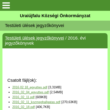
Köszöntő
Uraiújfalu Községi Önkormányzat
Testületi ülések jegyzőkönyvei
Elérhetőségek
Testületi ülések jegyzőkönyvei
/ 2016. évi
Uraiújfalu
jegyzőkönyvek
Önkormányzat
Közös Önkormányzati
Hivatal
Csatolt fájl(ok):
Választási információk
2016.02.18_egyuttes.pdf
[3,31MB]
2016_02_04_egyuttes.pdf
[2,54MB]
Versenyképes Járások
2016_02_11.pdf
[609KB]
Program
2016_02_11_kozmeghallgatas.pdf
[270,63KB]
2016_02_18.pdf
[406,7KB]