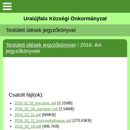
Köszöntő
Uraiújfalu Községi Önkormányzat
Testületi ülések jegyzőkönyvei
Elérhetőségek
Testületi ülések jegyzőkönyvei
/ 2016. évi
Uraiújfalu
jegyzőkönyvek
Önkormányzat
Közös Önkormányzati
Hivatal
Csatolt fájl(ok):
Választási információk
2016.02.18_egyuttes.pdf
[3,31MB]
2016_02_04_egyuttes.pdf
[2,54MB]
Versenyképes Járások
2016_02_11.pdf
[609KB]
Program
2016_02_11_kozmeghallgatas.pdf
[270,63KB]
2016_02_18.pdf
[406,7KB]