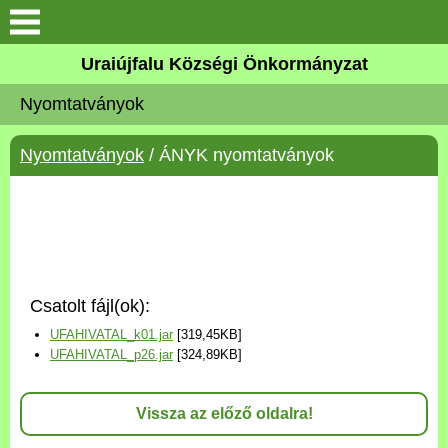
Köszöntő
Uraiújfalu Községi Önkormányzat
Nyomtatványok
Elérhetőségek
Nyomtatványok
/ ÁNYK nyomtatványok
Uraiújfalu
Önkormányzat
Közös Önkormányzati
Hivatal
Csatolt fájl(ok):
UFAHIVATAL_k01.jar
[319,45KB]
Választási információk
UFAHIVATAL_p26.jar
[324,89KB]
Versenyképes Járások
Program
Vissza az előző oldalra!