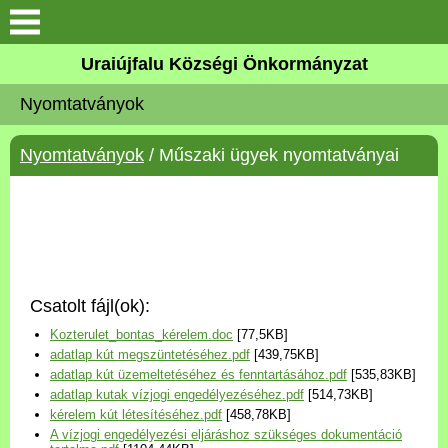
Köszöntő
Uraiújfalu Községi Önkormányzat
Nyomtatványok
Elérhetőségek
Nyomtatványok
/ Műszaki ügyek nyomtatványai
Uraiújfalu
Önkormányzat
Közös Önkormányzati
Hivatal
Csatolt fájl(ok):
Kozterulet_bontas_kérelem.doc
[77,5KB]
Választási információk
adatlap kút megszüntetéséhez.pdf
[439,75KB]
adatlap kút üzemeltetéséhez és fenntartásához.pdf
[535,83KB]
Versenyképes Járások
adatlap kutak vízjogi engedélyezéséhez.pdf
[514,73KB]
Program
kérelem kút létesítéséhez.pdf
[458,78KB]
A vízjogi engedélyezési eljáráshoz szükséges dokumentáció