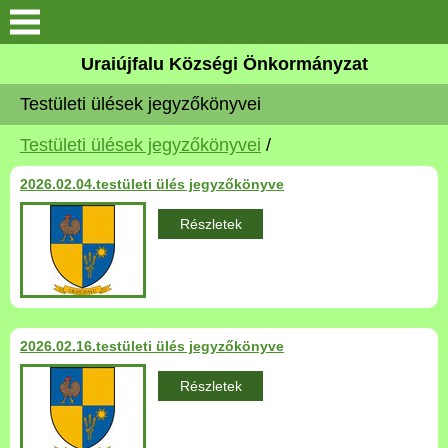
Köszöntő
Uraiújfalu Községi Önkormányzat
Testületi ülések jegyzőkönyvei
Elérhetőségek
Testületi ülések jegyzőkönyvei
/
Uraiújfalu
2026.02.04.testületi ülés jegyzőkönyve
Önkormányzat
Részletek
Közös Önkormányzati
Hivatal
Választási információk
2026.02.16.testületi ülés jegyzőkönyve
Részletek
Versenyképes Járások
Program