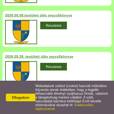
Települési Arculati
Kézikönyv
2026.05.08.testületi ülés jegyzőkönyve
Hírek
Részletek
Bezerédj Amália Óvoda
Önkormányzati konyha
2026.05.28. testületi ülés jegyzőkönyve
Egyéb intézmények
Részletek
Egyéb szolgáltatások
Weboldalunk sütiket (cookie) használ működése
folyamán annak érdekében, hogy a legjobb
Egészségügyi ellátás
felhasználói élményt nyújthassa Önnek, valamint
Elfogadom
a látogatottság mérése céljából. A sütik
2026.06.29.testületi ülés jegyzőkönyve
használatát bármikor letilthatja! Erről bővebb
Uraiújfalu Sportegyesület
információkat olvashat itt:
Adatkezelési
Részletek
tájékoztatónk