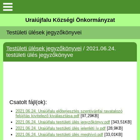
Köszöntő
Uraiújfalu Községi Önkormányzat
Testületi ülések jegyzőkönyvei
Elérhetőségek
Testületi ülések jegyzőkönyvei
/ 2021.06.24.
Uraiújfalu
testületi ülés jegyzőkönyve
Önkormányzat
Közös Önkormányzati
Hivatal
Csatolt fájl(ok):
Választási információk
2021.06.24. Uraiújfalu előterjesztés szentivánfai ravatalozó
felújítás kivitelező kiválasztása.pdf
[97,29KB]
2021.06.24. Uraiújfalu testületi ülés jegyzőkönyv.pdf
[343,51KB]
Versenyképes Járások
2021.06.24. Uraiújfalu testületi ülés jelenléti ív.pdf
[28,9KB]
Program
2021.06.24. Uraiújfalu testületi ülés meghívó.pdf
[33,01KB]