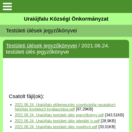
Köszöntő
Uraiújfalu Községi Önkormányzat
Testületi ülések jegyzőkönyvei
Elérhetőségek
Testületi ülések jegyzőkönyvei
/ 2021.06.24.
Uraiújfalu
testületi ülés jegyzőkönyve
Önkormányzat
Közös Önkormányzati
Hivatal
Csatolt fájl(ok):
Választási információk
2021.06.24. Uraiújfalu előterjesztés szentivánfai ravatalozó
felújítás kivitelező kiválasztása.pdf
[97,29KB]
2021.06.24. Uraiújfalu testületi ülés jegyzőkönyv.pdf
[343,51KB]
Versenyképes Járások
2021.06.24. Uraiújfalu testületi ülés jelenléti ív.pdf
[28,9KB]
Program
2021.06.24. Uraiújfalu testületi ülés meghívó.pdf
[33,01KB]