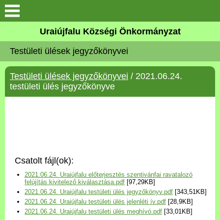
Köszöntő
Uraiújfalu Községi Önkormányzat
Testületi ülések jegyzőkönyvei
Elérhetőségek
Testületi ülések jegyzőkönyvei
/ 2021.06.24.
Uraiújfalu
testületi ülés jegyzőkönyve
Önkormányzat
Közös Önkormányzati
Hivatal
Csatolt fájl(ok):
Választási információk
2021.06.24. Uraiújfalu előterjesztés szentivánfai ravatalozó
felújítás kivitelező kiválasztása.pdf
[97,29KB]
2021.06.24. Uraiújfalu testületi ülés jegyzőkönyv.pdf
[343,51KB]
Versenyképes Járások
2021.06.24. Uraiújfalu testületi ülés jelenléti ív.pdf
[28,9KB]
Program
2021.06.24. Uraiújfalu testületi ülés meghívó.pdf
[33,01KB]