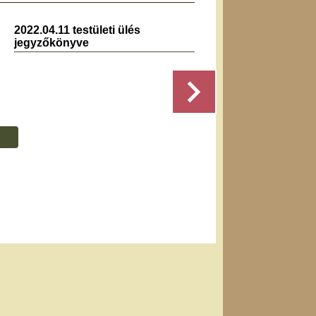
2022.04.11 testületi ülés
2026.0
jegyzőkönyve
jegyz
Részletek