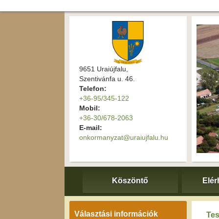
9651 Uraiújfalu,
Szentivánfa u. 46.
Telefon:
+36-95/345-122
Mobil:
+36-30/678-2063
E-mail:
onkormanyzat@uraiujfalu.hu
Köszöntő
Elér
Választási információk
Tes