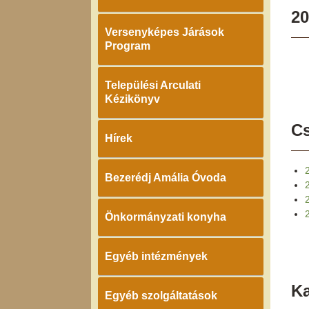
20
Versenyképes Járások
Program
Települési Arculati
Kézikönyv
Cs
Hírek
Bezerédj Amália Óvoda
2
Önkormányzati konyha
Egyéb intézmények
K
Egyéb szolgáltatások