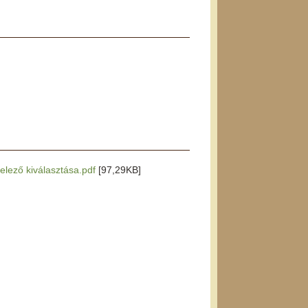
telező kiválasztása.pdf
[97,29KB]