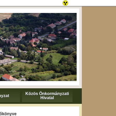
Közös Önkormányzati
yzat
Hivatal
yzőkönyve