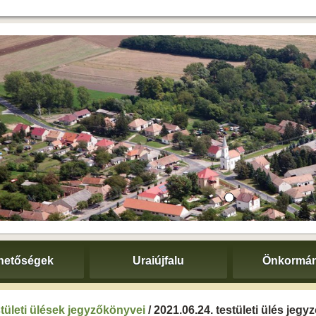
hetőségek
Uraiújfalu
Önkormán
tületi ülések jegyzőkönyvei
/ 2021.06.24. testületi ülés jeg