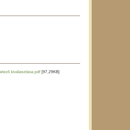
telező kiválasztása.pdf
[97,29KB]