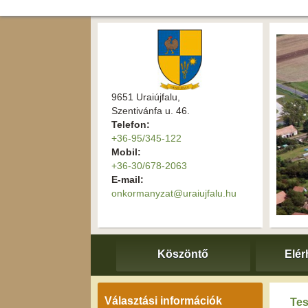
9651 Uraiújfalu,
Szentivánfa u. 46.
Telefon:
+36-95/345-122
Mobil:
+36-30/678-2063
E-mail:
onkormanyzat@uraiujfalu.hu
Köszöntő
Elér
Választási információk
Tes