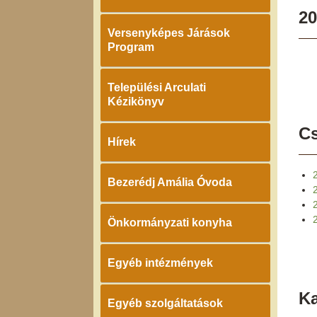
20
Versenyképes Járások
Program
Települési Arculati
Kézikönyv
Cs
Hírek
Bezerédj Amália Óvoda
2
Önkormányzati konyha
Egyéb intézmények
K
Egyéb szolgáltatások