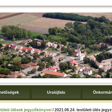
hetőségek
Uraiújfalu
Önkormán
tületi ülések jegyzőkönyvei
/ 2021.06.24. testületi ülés jeg