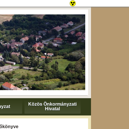
Közös Önkormányzati
yzat
Hivatal
yzőkönyve