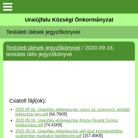
Köszöntő
Uraiújfalu Községi Önkormányzat
Testületi ülések jegyzőkönyvei
Elérhetőségek
Testületi ülések jegyzőkönyvei
/ 2020.09.16.
Uraiújfalu
testületi ülés jegyzőkönyve
Önkormányzat
Közös Önkormányzati
Hivatal
Csatolt fájl(ok):
Választási információk
2020.09.16. Uraiújfalu előterjesztés ivóvíz és szennyvíz gördülő
fejlesztési terv.pdf
[64,75KB]
2020.09.16. Uraiújfalu előterjesztés Közös Hivatal Szmsz
Versenyképes Járások
módosítása.pdf
[74,41KB]
Program
2020.09.16. Uraiújfalu előterjesztés pályázat közművelődési
szakember munkakör betöltésére.pdf
[157,45KB]