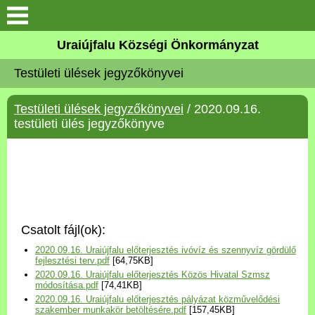
Köszöntő
Uraiújfalu Községi Önkormányzat
Testületi ülések jegyzőkönyvei
Elérhetőségek
Testületi ülések jegyzőkönyvei
/ 2020.09.16.
Uraiújfalu
testületi ülés jegyzőkönyve
Önkormányzat
Közös Önkormányzati
Hivatal
Csatolt fájl(ok):
Választási információk
2020.09.16. Uraiújfalu előterjesztés ivóvíz és szennyvíz gördülő
fejlesztési terv.pdf
[64,75KB]
2020.09.16. Uraiújfalu előterjesztés Közös Hivatal Szmsz
Versenyképes Járások
módosítása.pdf
[74,41KB]
Program
2020.09.16. Uraiújfalu előterjesztés pályázat közművelődési
szakember munkakör betöltésére.pdf
[157,45KB]