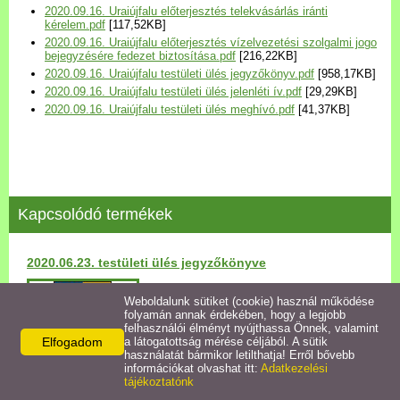
2020.09.16. Uraiújfalu előterjesztés telekvásárlás iránti
Települési Arculati
kérelem.pdf
[117,52KB]
Kézikönyv
2020.09.16. Uraiújfalu előterjesztés vízelvezetési szolgalmi jogo
bejegyzésére fedezet biztosítása.pdf
[216,22KB]
2020.09.16. Uraiújfalu testületi ülés jegyzőkönyv.pdf
[958,17KB]
Hírek
2020.09.16. Uraiújfalu testületi ülés jelenléti ív.pdf
[29,29KB]
2020.09.16. Uraiújfalu testületi ülés meghívó.pdf
[41,37KB]
Bezerédj Amália Óvoda
Önkormányzati konyha
Kapcsolódó termékek
Egyéb intézmények
2020.06.23. testületi ülés jegyzőkönyve
Egyéb szolgáltatások
Részletek
Weboldalunk sütiket (cookie) használ működése
folyamán annak érdekében, hogy a legjobb
Egészségügyi ellátás
felhasználói élményt nyújthassa Önnek, valamint
Elfogadom
a látogatottság mérése céljából. A sütik
használatát bármikor letilthatja! Erről bővebb
Uraiújfalu Sportegyesület
információkat olvashat itt:
Adatkezelési
tájékoztatónk