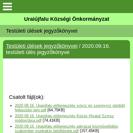
Köszöntő
Uraiújfalu Községi Önkormányzat
Testületi ülések jegyzőkönyvei
Elérhetőségek
Testületi ülések jegyzőkönyvei
/ 2020.09.16.
Uraiújfalu
testületi ülés jegyzőkönyve
Önkormányzat
Közös Önkormányzati
Hivatal
Csatolt fájl(ok):
Választási információk
2020.09.16. Uraiújfalu előterjesztés ivóvíz és szennyvíz gördülő
fejlesztési terv.pdf
[64,75KB]
2020.09.16. Uraiújfalu előterjesztés Közös Hivatal Szmsz
Versenyképes Járások
módosítása.pdf
[74,41KB]
Program
2020.09.16. Uraiújfalu előterjesztés pályázat közművelődési
szakember munkakör betöltésére.pdf
[157,45KB]