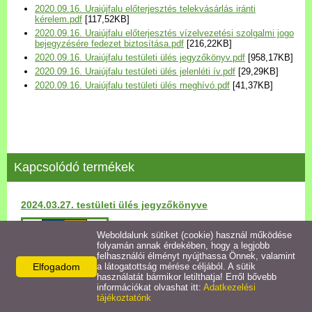
2020.09.16. Uraiújfalu előterjesztés telekvásárlás iránti
Települési Arculati
kérelem.pdf
[117,52KB]
Kézikönyv
2020.09.16. Uraiújfalu előterjesztés vízelvezetési szolgalmi jogo
bejegyzésére fedezet biztosítása.pdf
[216,22KB]
2020.09.16. Uraiújfalu testületi ülés jegyzőkönyv.pdf
[958,17KB]
Hírek
2020.09.16. Uraiújfalu testületi ülés jelenléti ív.pdf
[29,29KB]
2020.09.16. Uraiújfalu testületi ülés meghívó.pdf
[41,37KB]
Bezerédj Amália Óvoda
Önkormányzati konyha
Kapcsolódó termékek
Egyéb intézmények
2024.03.27. testületi ülés jegyzőkönyve
Egyéb szolgáltatások
Részletek
Weboldalunk sütiket (cookie) használ működése
folyamán annak érdekében, hogy a legjobb
Egészségügyi ellátás
felhasználói élményt nyújthassa Önnek, valamint
Elfogadom
a látogatottság mérése céljából. A sütik
használatát bármikor letilthatja! Erről bővebb
Uraiújfalu Sportegyesület
információkat olvashat itt:
Adatkezelési
tájékoztatónk