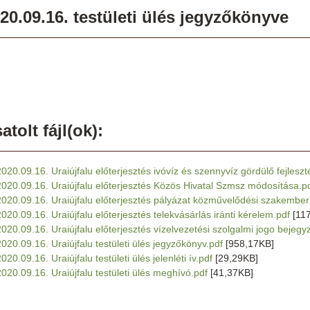
20.09.16. testületi ülés jegyzőkönyve
atolt fájl(ok):
2020.09.16. Uraiújfalu előterjesztés ivóvíz és szennyvíz gördülő fejleszté
2020.09.16. Uraiújfalu előterjesztés Közös Hivatal Szmsz módosítása.p
2020.09.16. Uraiújfalu előterjesztés pályázat közművelődési szakembe
2020.09.16. Uraiújfalu előterjesztés telekvásárlás iránti kérelem.pdf
[11
2020.09.16. Uraiújfalu előterjesztés vízelvezetési szolgalmi jogo bejegy
2020.09.16. Uraiújfalu testületi ülés jegyzőkönyv.pdf
[958,17KB]
020.09.16. Uraiújfalu testületi ülés jelenléti ív.pdf
[29,29KB]
2020.09.16. Uraiújfalu testületi ülés meghívó.pdf
[41,37KB]