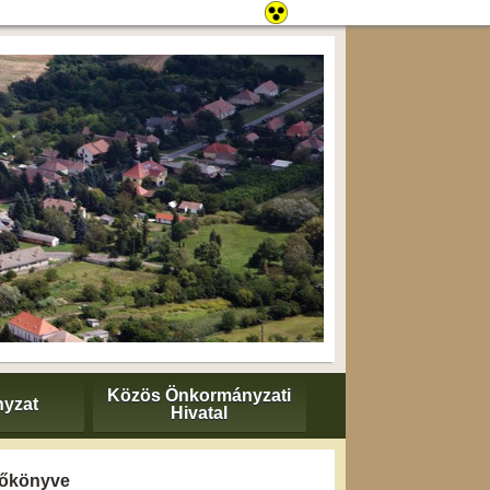
Közös Önkormányzati
yzat
Hivatal
yzőkönyve