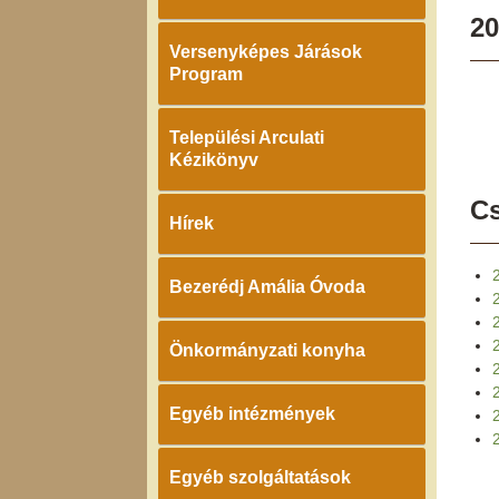
20
Versenyképes Járások
Program
Települési Arculati
Kézikönyv
Cs
Hírek
Bezerédj Amália Óvoda
Önkormányzati konyha
Egyéb intézmények
2
Egyéb szolgáltatások