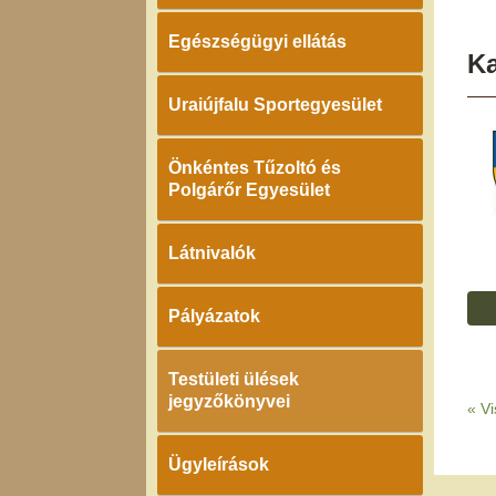
Egészségügyi ellátás
K
Uraiújfalu Sportegyesület
Önkéntes Tűzoltó és
Polgárőr Egyesület
Látnivalók
Pályázatok
Testületi ülések
jegyzőkönyvei
«
Vi
Ügyleírások