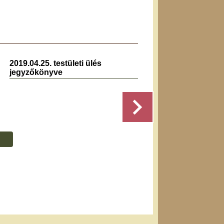
2019.04.25. testületi ülés
2020.0
jegyzőkönyve
jegyz
Részletek