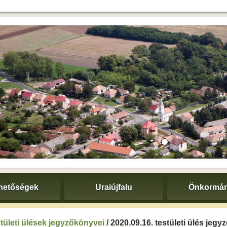
hetőségek
Uraiújfalu
Önkormán
tületi ülések jegyzőkönyvei
/ 2020.09.16. testületi ülés jeg