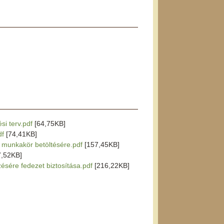
si terv.pdf
[64,75KB]
df
[74,41KB]
r munkakör betöltésére.pdf
[157,45KB]
7,52KB]
zésére fedezet biztosítása.pdf
[216,22KB]