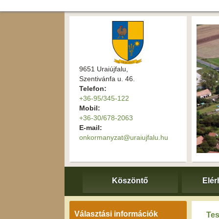
9651 Uraiújfalu,
Szentivánfa u. 46.
Telefon:
+36-95/345-122
Mobil:
+36-30/678-2063
E-mail:
onkormanyzat@uraiujfalu.hu
Köszöntő
Elér
Választási információk
Tes