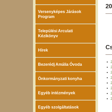
20
Versenyképes Járások
Program
Települési Arculati
Kézikönyv
Cs
Hírek
Bezerédj Amália Óvoda
Önkormányzati konyha
Egyéb intézmények
2
Egyéb szolgáltatások