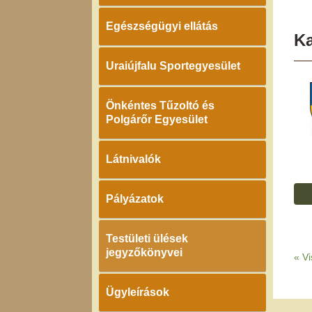
Egészségügyi ellátás
K
Uraiújfalu Sportegyesület
Önkéntes Tűzoltó és
Polgárőr Egyesület
Látnivalók
Pályázatok
Testületi ülések
jegyzőkönyvei
«
Vi
Ügyleírások