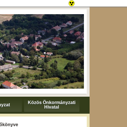
Közös Önkormányzati
yzat
Hivatal
yzőkönyve