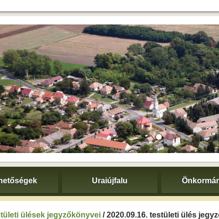
hetőségek
Uraiújfalu
Önkormán
tületi ülések jegyzőkönyvei
/ 2020.09.16. testületi ülés jeg