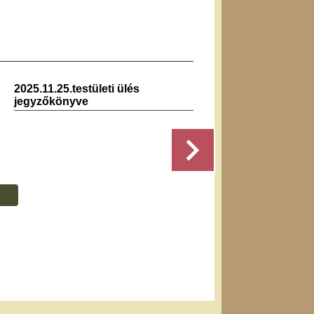
2025.11.25.testületi ülés
2024.1
jegyzőkönyve
jegyz
Részletek