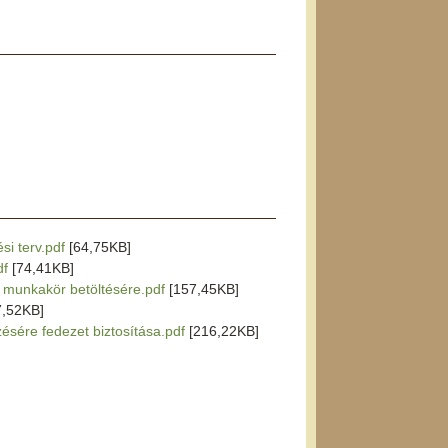
si terv.pdf
[64,75KB]
df
[74,41KB]
r munkakör betöltésére.pdf
[157,45KB]
7,52KB]
zésére fedezet biztosítása.pdf
[216,22KB]