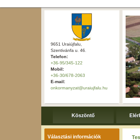
9651 Uraiújfalu,
Szentivánfa u. 46.
Telefon:
+36-95/345-122
Mobil:
+36-30/678-2063
E-mail:
onkormanyzat@uraiujfalu.hu
Köszöntő
Elér
Választási információk
Tes