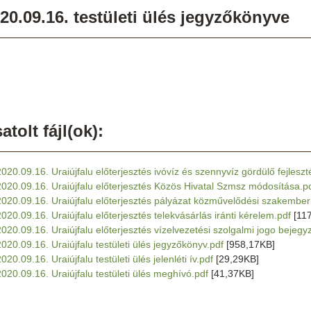
20.09.16. testületi ülés jegyzőkönyve
atolt fájl(ok):
2020.09.16. Uraiújfalu előterjesztés ivóvíz és szennyvíz gördülő fejleszté
2020.09.16. Uraiújfalu előterjesztés Közös Hivatal Szmsz módosítása.p
2020.09.16. Uraiújfalu előterjesztés pályázat közművelődési szakembe
2020.09.16. Uraiújfalu előterjesztés telekvásárlás iránti kérelem.pdf
[11
2020.09.16. Uraiújfalu előterjesztés vízelvezetési szolgalmi jogo bejegy
2020.09.16. Uraiújfalu testületi ülés jegyzőkönyv.pdf
[958,17KB]
020.09.16. Uraiújfalu testületi ülés jelenléti ív.pdf
[29,29KB]
2020.09.16. Uraiújfalu testületi ülés meghívó.pdf
[41,37KB]