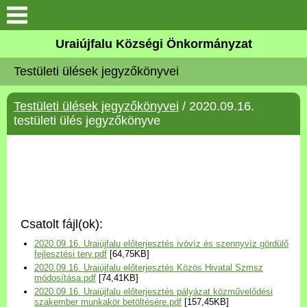
Köszöntő
Uraiújfalu Községi Önkormányzat
Testületi ülések jegyzőkönyvei
Elérhetőségek
Testületi ülések jegyzőkönyvei
/ 2020.09.16.
Uraiújfalu
testületi ülés jegyzőkönyve
Önkormányzat
Közös Önkormányzati
Hivatal
Csatolt fájl(ok):
Választási információk
2020.09.16. Uraiújfalu előterjesztés ivóvíz és szennyvíz gördülő
fejlesztési terv.pdf
[64,75KB]
2020.09.16. Uraiújfalu előterjesztés Közös Hivatal Szmsz
Versenyképes Járások
módosítása.pdf
[74,41KB]
Program
2020.09.16. Uraiújfalu előterjesztés pályázat közművelődési
szakember munkakör betöltésére.pdf
[157,45KB]