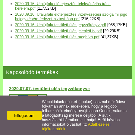
2020.09.16. Uraiújfalu előterjesztés telekvásárlás iránti
Települési Arculati
kérelem.pdf
[117,52KB]
Kézikönyv
2020.09.16. Uraiújfalu előterjesztés vízelvezetési szolgalmi jogo
bejegyzésére fedezet biztosítása.pdf
[216,22KB]
2020.09.16. Uraiújfalu testületi ülés jegyzőkönyv.pdf
[958,17KB]
Hírek
2020.09.16. Uraiújfalu testületi ülés jelenléti ív.pdf
[29,29KB]
2020.09.16. Uraiújfalu testületi ülés meghívó.pdf
[41,37KB]
Bezerédj Amália Óvoda
Önkormányzati konyha
Kapcsolódó termékek
Egyéb intézmények
2020.07.07. testületi ülés jegyzőkönyve
Egyéb szolgáltatások
Részletek
Weboldalunk sütiket (cookie) használ működése
folyamán annak érdekében, hogy a legjobb
Egészségügyi ellátás
felhasználói élményt nyújthassa Önnek, valamint
Elfogadom
a látogatottság mérése céljából. A sütik
használatát bármikor letilthatja! Erről bővebb
Uraiújfalu Sportegyesület
információkat olvashat itt:
Adatkezelési
tájékoztatónk