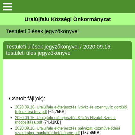
Köszöntő
Uraiújfalu Községi Önkormányzat
Testületi ülések jegyzőkönyvei
Elérhetőségek
Testületi ülések jegyzőkönyvei
/ 2020.09.16.
Uraiújfalu
testületi ülés jegyzőkönyve
Önkormányzat
Közös Önkormányzati
Hivatal
Csatolt fájl(ok):
Választási információk
2020.09.16. Uraiújfalu előterjesztés ivóvíz és szennyvíz gördülő
fejlesztési terv.pdf
[64,75KB]
2020.09.16. Uraiújfalu előterjesztés Közös Hivatal Szmsz
Versenyképes Járások
módosítása.pdf
[74,41KB]
Program
2020.09.16. Uraiújfalu előterjesztés pályázat közművelődési
szakember munkakör betöltésére.pdf
[157,45KB]