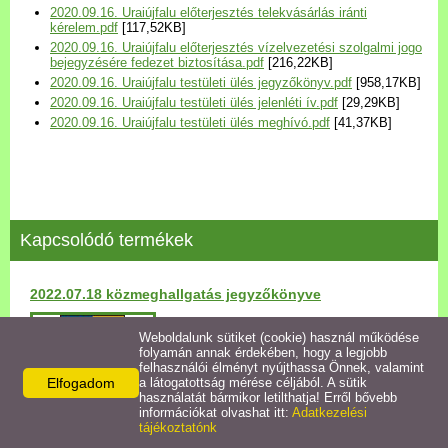
2020.09.16. Uraiújfalu előterjesztés telekvásárlás iránti
Települési Arculati
kérelem.pdf
[117,52KB]
Kézikönyv
2020.09.16. Uraiújfalu előterjesztés vízelvezetési szolgalmi jogo
bejegyzésére fedezet biztosítása.pdf
[216,22KB]
2020.09.16. Uraiújfalu testületi ülés jegyzőkönyv.pdf
[958,17KB]
Hírek
2020.09.16. Uraiújfalu testületi ülés jelenléti ív.pdf
[29,29KB]
2020.09.16. Uraiújfalu testületi ülés meghívó.pdf
[41,37KB]
Bezerédj Amália Óvoda
Önkormányzati konyha
Kapcsolódó termékek
Egyéb intézmények
2022.07.18 közmeghallgatás jegyzőkönyve
Egyéb szolgáltatások
Részletek
Weboldalunk sütiket (cookie) használ működése
folyamán annak érdekében, hogy a legjobb
Egészségügyi ellátás
felhasználói élményt nyújthassa Önnek, valamint
Elfogadom
a látogatottság mérése céljából. A sütik
használatát bármikor letilthatja! Erről bővebb
Uraiújfalu Sportegyesület
információkat olvashat itt:
Adatkezelési
tájékoztatónk