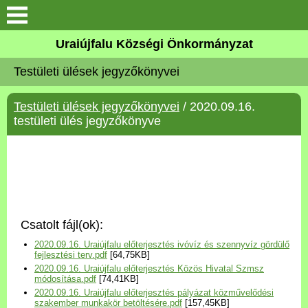
Köszöntő
Uraiújfalu Községi Önkormányzat
Testületi ülések jegyzőkönyvei
Elérhetőségek
Testületi ülések jegyzőkönyvei
/ 2020.09.16.
Uraiújfalu
testületi ülés jegyzőkönyve
Önkormányzat
Közös Önkormányzati
Hivatal
Csatolt fájl(ok):
Választási információk
2020.09.16. Uraiújfalu előterjesztés ivóvíz és szennyvíz gördülő
fejlesztési terv.pdf
[64,75KB]
2020.09.16. Uraiújfalu előterjesztés Közös Hivatal Szmsz
Versenyképes Járások
módosítása.pdf
[74,41KB]
Program
2020.09.16. Uraiújfalu előterjesztés pályázat közművelődési
szakember munkakör betöltésére.pdf
[157,45KB]