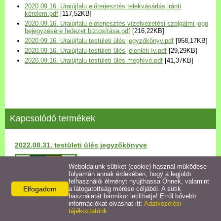
2020.09.16. Uraiújfalu előterjesztés telekvásárlás iránti
Települési Arculati
kérelem.pdf
[117,52KB]
Kézikönyv
2020.09.16. Uraiújfalu előterjesztés vízelvezetési szolgalmi jogo
bejegyzésére fedezet biztosítása.pdf
[216,22KB]
2020.09.16. Uraiújfalu testületi ülés jegyzőkönyv.pdf
[958,17KB]
Hírek
2020.09.16. Uraiújfalu testületi ülés jelenléti ív.pdf
[29,29KB]
2020.09.16. Uraiújfalu testületi ülés meghívó.pdf
[41,37KB]
Bezerédj Amália Óvoda
Önkormányzati konyha
Kapcsolódó termékek
Egyéb intézmények
2022.08.31. testületi ülés jegyzőkönyve
Egyéb szolgáltatások
Részletek
Weboldalunk sütiket (cookie) használ működése
folyamán annak érdekében, hogy a legjobb
Egészségügyi ellátás
felhasználói élményt nyújthassa Önnek, valamint
Elfogadom
a látogatottság mérése céljából. A sütik
használatát bármikor letilthatja! Erről bővebb
Uraiújfalu Sportegyesület
információkat olvashat itt:
Adatkezelési
tájékoztatónk