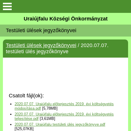
Köszöntő
Uraiújfalu Községi Önkormányzat
Testületi ülések jegyzőkönyvei
Elérhetőségek
Testületi ülések jegyzőkönyvei
/ 2020.07.07.
Uraiújfalu
testületi ülés jegyzőkönyve
Önkormányzat
Közös Önkormányzati
Hivatal
Csatolt fájl(ok):
Választási információk
2020.07.07. Uraiújfalu előterjesztés 2019. évi költségvetés
módosítása.pdf
[5,78MB]
2020.07.07. Uraiújfalu előterjesztés 2019. évi költségvetés
Versenyképes Járások
teljesítése.pdf
[3,61MB]
Program
2020.07.07. Uraiújfalu testületi ülés jegyzőkönyve.pdf
[525,07KB]