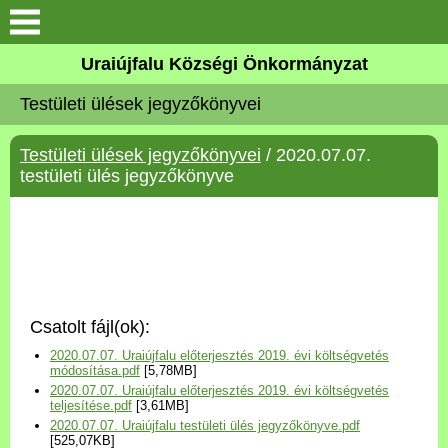
Köszöntő
Uraiújfalu Községi Önkormányzat
Testületi ülések jegyzőkönyvei
Elérhetőségek
Testületi ülések jegyzőkönyvei
/ 2020.07.07.
Uraiújfalu
testületi ülés jegyzőkönyve
Önkormányzat
Közös Önkormányzati
Hivatal
Csatolt fájl(ok):
Választási információk
2020.07.07. Uraiújfalu előterjesztés 2019. évi költségvetés
módosítása.pdf
[5,78MB]
2020.07.07. Uraiújfalu előterjesztés 2019. évi költségvetés
Versenyképes Járások
teljesítése.pdf
[3,61MB]
Program
2020.07.07. Uraiújfalu testületi ülés jegyzőkönyve.pdf
[525,07KB]